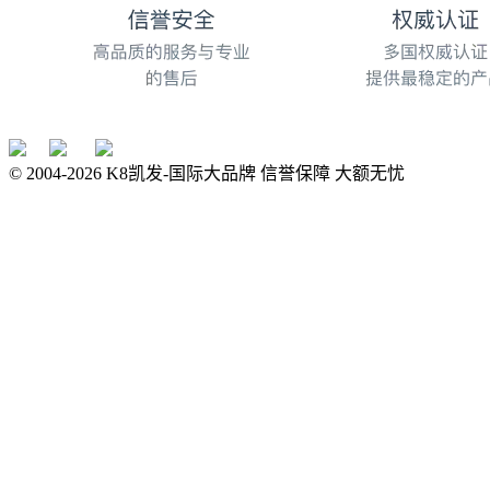
© 2004-
2026
K8凯发-国际大品牌 信誉保障 大额无忧