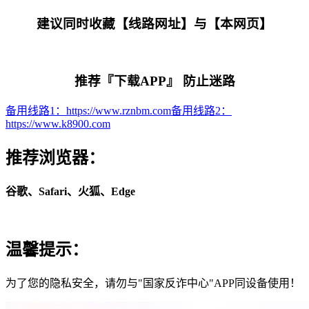
建议同时收藏【线路网址】与【本网页】
推荐『下载APP』 防止迷路
备用线路
1
：
https://www.rznbm.com
备用线路
2
：
https://www.k8900.com
推荐浏览器：
谷歌、Safari、火狐、Edge
温馨提示：
为了您的隐私安全，请勿与"国家反诈中心"APP同设备使用！