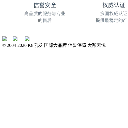
© 2004-
2026
K8凯发-国际大品牌 信誉保障 大额无忧