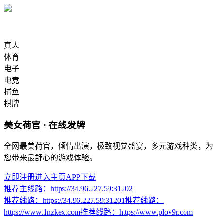
真人
体育
电子
电竞
捕鱼
棋牌
美女荷官 · 在线发牌
全网最美荷官，倾情出演，极致视觉盛宴，多元游戏种类，为
您带来最舒心的游戏体验。
立即注册
进入主页
APP下载
推荐主线路：
https://34.96.227.59:31202
推荐线路：
https://34.96.227.59:31201
推荐线路：
https://www.1nzkex.com
推荐线路：
https://www.plov9r.com