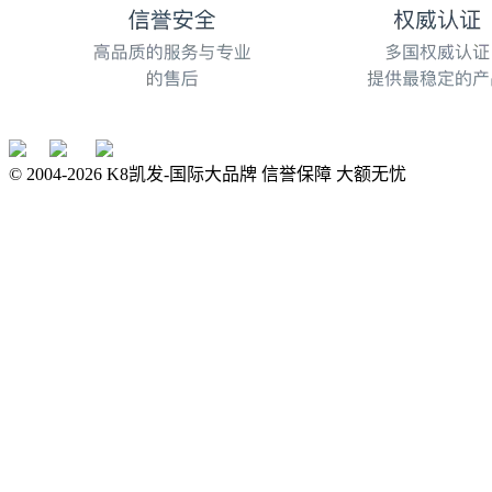
© 2004-
2026
K8凯发-国际大品牌 信誉保障 大额无忧