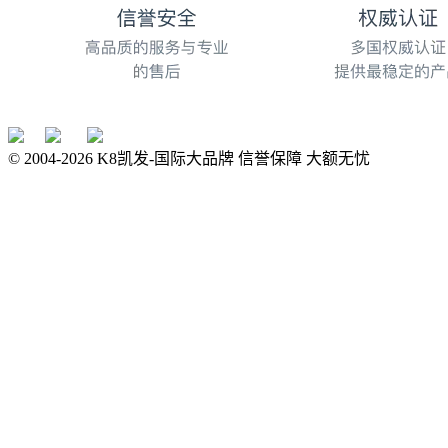
© 2004-
2026
K8凯发-国际大品牌 信誉保障 大额无忧